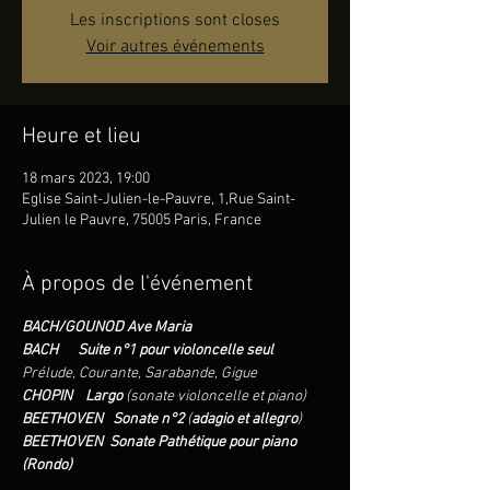
Les inscriptions sont closes
Voir autres événements
Heure et lieu
18 mars 2023, 19:00
Eglise Saint-Julien-le-Pauvre, 1,Rue Saint-
Julien le Pauvre, 75005 Paris, France
À propos de l'événement
BACH/GOUNOD Ave Maria
BACH     
Suite n°1 pour violoncelle seul
Prélude, Courante, Sarabande, Gigue
CHOPIN    Largo 
(sonate violoncelle et piano)
BEETHOVEN   Sonate n°2 
(
adagio et allegro
)
BEETHOVEN  Sonate Pathétique pour piano 
(Rondo)