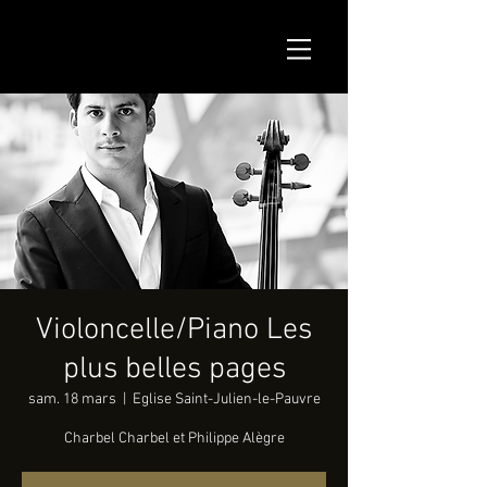
Violoncelle/Piano Les
plus belles pages
sam. 18 mars
  |  
Eglise Saint-Julien-le-Pauvre
Charbel Charbel et Philippe Alègre