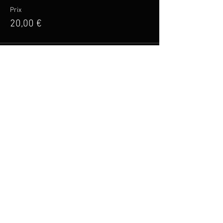
Prix
20,00 €
Vente expirée
Type de billet
Pack groupé 5 places
Prix
100,00 €
Partager cet événement