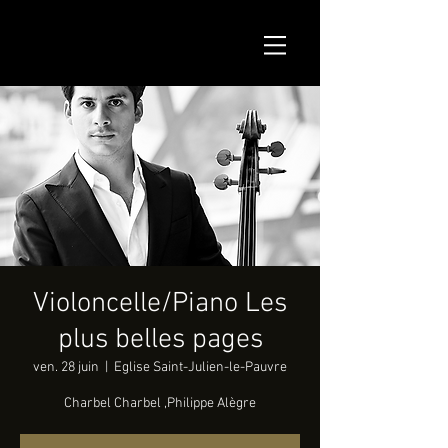
Violoncelle/Piano Les
plus belles pages
ven. 28 juin
  |  
Eglise Saint-Julien-le-Pauvre
Charbel Charbel ,Philippe Alègre