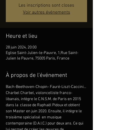
Les inscriptions sont closes
Voir autres événements
Heure et lieu
28 juin 2024, 20:00
Eglise Saint-Julien-le-Pauvre, 1,Rue Saint-
Julien le Pauvre, 75005 Paris, France
À propos de l'événement
Bach-Beethoven-Chopin- Fauré-Liszt-Caccini... 
Charbel Charbel, violoncelliste franco-
libanais, intègre le C.N.S.M. de Paris en 2015 
dans la  classe de Raphaël Pidoux et obtient 
son Master en juin 2020. Ensuite, il intègre le 
troisième spécialisé  en musique 
contemporaine (D.A.I.C.) pour deux ans. Ce qui 
lui permet de créer les œuvres de 