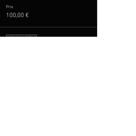
Prix
100,00 €
Vente expirée
Type de billet
Billet Tarif Réduit
Plus d'info
Prix
20,00 €
Partager cet événement