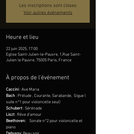
Les inscriptions sont closes
Voir autres événements
Heure et lieu
22 juin 2025, 17:00
Eglise Saint-Julien-le-Pauvre, 1,Rue Saint-
Julien le Pauvre, 75005 Paris, France
À propos de l'événement
Caccini
 : Ave Maria
Bach
 : Prélude , Courante, Sarabande,  Gigue ( 
suite n°1 pour violoncelle seul)
Schubert
 : Sérénade
Liszt
 : Rêve d’amour
Beethoven:
Sonate n°2 pour violoncelle et 
piano 
Debussy
: Beau soir