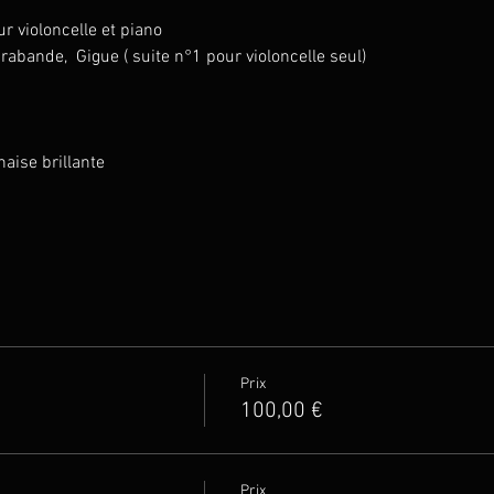
r violoncelle et piano 
arabande,  Gigue ( suite n°1 pour violoncelle seul)
naise brillante
Prix
100,00 €
Prix