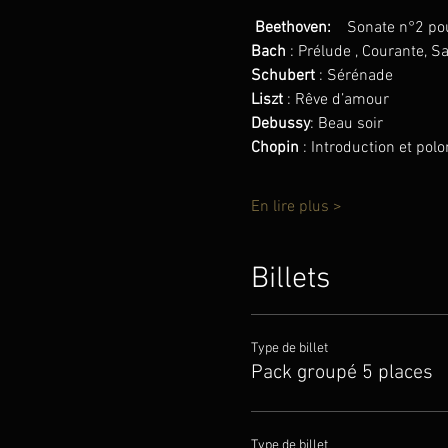
Beethoven:
Sonate n°2 pou
Bach
 : Prélude , Courante, S
Schubert
 : Sérénade
Liszt
 : Rêve d’amour
Debussy
: Beau soir
Chopin 
: Introduction et polo
En lire plus >
Billets
Type de billet
Pack groupé 5 places
Type de billet