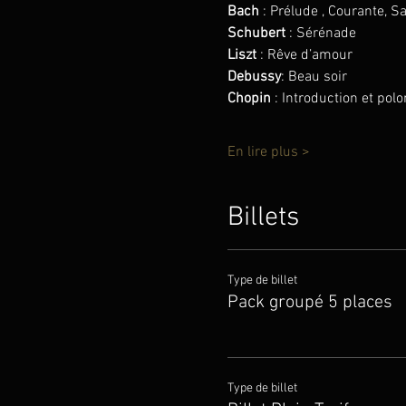
Bach
 : Prélude , Courante, S
Schubert
 : Sérénade
Liszt
 : Rêve d’amour
Debussy
: Beau soir
Chopin 
: Introduction et polo
En lire plus >
Billets
Type de billet
Pack groupé 5 places
Type de billet