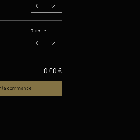
0
Quantité
0
0,00 €
r la commande