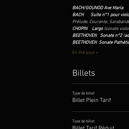
BACH/GOUNOD Ave Maria
BACH     
Suite n°1 pour viol
Prélude, Courante, Saraband
CHOPIN    Largo 
(sonate violo
BEETHOVEN   Sonate n°2 
(
ad
BEETHOVEN  Sonate Pathétiq
En lire plus >
Billets
Type de billet
Billet Plein Tarif
Type de billet
Billet Tarif Réduit