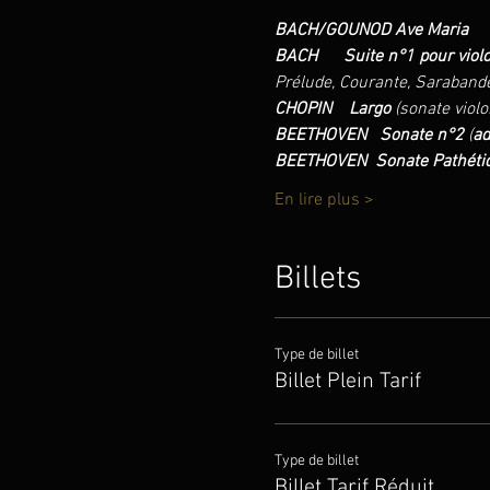
BACH/GOUNOD Ave Maria
BACH     
Suite n°1 pour viol
Prélude, Courante, Saraband
CHOPIN    Largo 
(sonate violo
BEETHOVEN   Sonate n°2 
(
ad
BEETHOVEN  Sonate Pathétiq
En lire plus >
Billets
Type de billet
Billet Plein Tarif
Type de billet
Billet Tarif Réduit