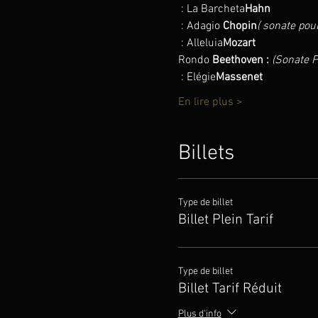
 : La Barcheta
Hahn
 : Adagio 
Chopin
( sonate pou
 : Alleluia
Mozart
Rondo 
Beethoven : 
(Sonate P
 : Elégie
Massenet
En lire plus >
Billets
Type de billet
Billet Plein Tarif
Type de billet
Billet Tarif Réduit
Plus d'info