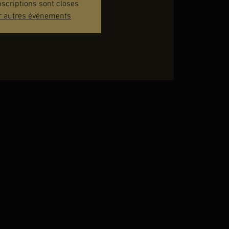
nscriptions sont closes
r autres événements