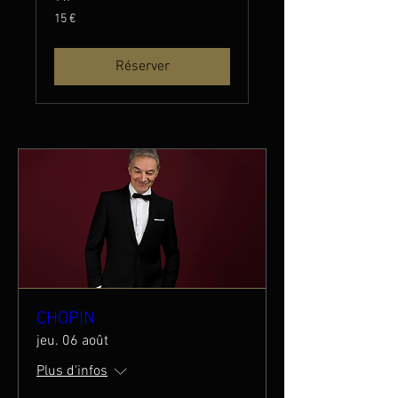
15
15 €
euros
Réserver
CHOPIN
jeu. 06 août
Plus d'infos