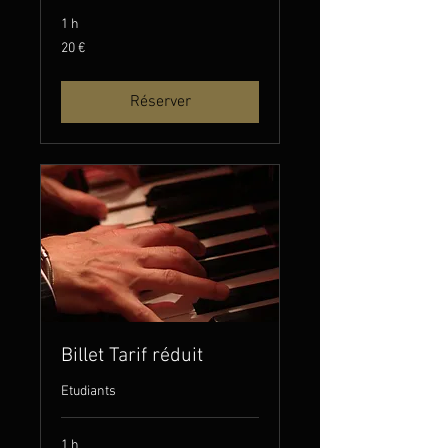
1 h
20
20 €
euros
Réserver
Billet Tarif réduit
Etudiants
1 h